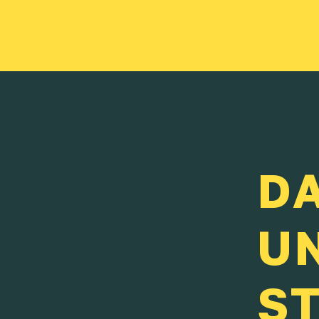
DA
U
S