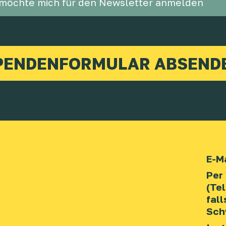
 möchte mich für den Newsletter anmelden
E-Ma
Per
(Te
fall
Sch