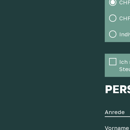
CHF
CHF
Ind
Ich
Ste
PER