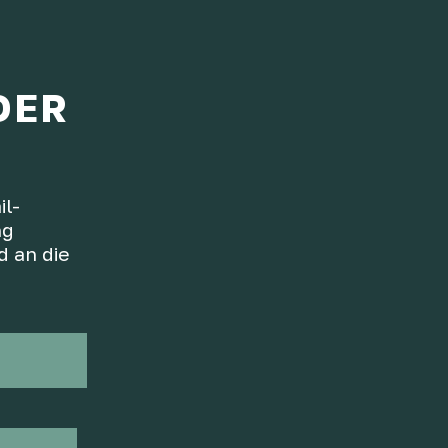
DER
il-
ng
d an die