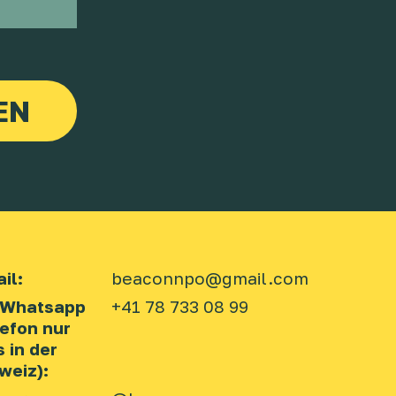
il:
beaconnpo@gmail.com
 Whatsapp
+41 78 733 08 99
lefon nur
s in der
weiz):