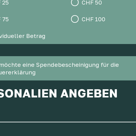
 25
CHF 50
 75
CHF 100
ividueller Betrag
 möchte eine Spendebescheinigung für die
uererklärung
SONALIEN ANGEBEN